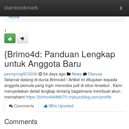
Home
siambookmark
Togg
navi
Home
1
{Brimo4d: Panduan Lengkap
untuk Anggota Baru
pennynngt972030
54 days ago
News
Discuss
Selamat datang di dunia Brimo4d ! Artikel ini ditujukan kepada
anggota pemula yang ingin mencoba judi di situs tersebut . Kami
menyediakan detail lengkap tentang bagaimana membuat akun ,
memahami
https://brimo4d488070.mybuzzblog.com/profile
Comments
Who Upvoted
Comments