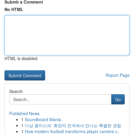
Submit a Comment
No HTML
HTML is disabled
Report Page
Search
Go
Published News
1
Soundboard Mania
1
다낭 콤마스파: 휴양의 천국에서 만나는 특별한 경험
1
How modern football transforms player careers v...