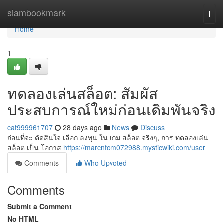
Home
siambookmark
Togg
navi
Home
1
ทดลองเล่นสล็อต: สัมผัส
ประสบการณ์ใหม่ก่อนเดิมพันจริง
cat999961707
28 days ago
News
Discuss
ก่อนที่จะ ตัดสินใจ เลือก ลงทุน ใน เกม สล็อต จริงๆ, การ ทดลองเล่น
สล็อต เป็น โอกาส
https://marcnfom072988.mysticwiki.com/user
Comments
Who Upvoted
Comments
Submit a Comment
No HTML