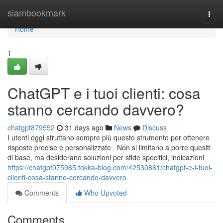
Home
siambookmark
Togg
navi
Home
1
ChatGPT e i tuoi clienti: cosa
stanno cercando davvero?
chatgpt879552
31 days ago
News
Discuss
I utenti oggi sfruttano sempre più questo strumento per ottenere
risposte precise e personalizzate . Non si limitano a porre quesiti
di base, ma desiderano soluzioni per sfide specifici, indicazioni
https://chatgpt075965.tokka-blog.com/42530861/chatgpt-e-i-tuoi-
clienti-cosa-stanno-cercando-davvero
Comments
Who Upvoted
Comments