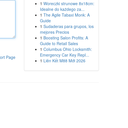
1
Woreczki strunowe 8x18cm:
Idealne do każdego za...
1
The Agile Tabaxi Monk: A
Guide
1
Sudaderas para grupos, los
mejores Precios
1
Boosting Salon Profits: A
Guide to Retail Sales
1
Columbus Ohio Locksmith:
Emergency Car Key Repl...
ort Page
1
Liên Kết M88 Mới 2026