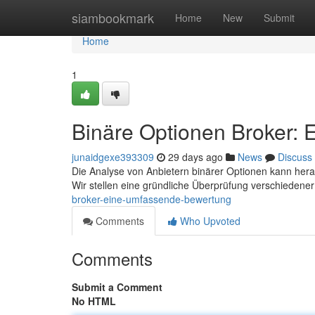
Home
siambookmark
Home
New
Submit
Home
1
Binäre Optionen Broker:
junaidgexe393309
29 days ago
News
Discuss
Die Analyse von Anbietern binärer Optionen kann her
Wir stellen eine gründliche Überprüfung verschiedener
broker-eine-umfassende-bewertung
Comments
Who Upvoted
Comments
Submit a Comment
No HTML