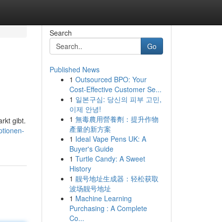
Search
Go
Published News
1
Outsourced BPO: Your
Cost-Effective Customer Se...
1
일본구심: 당신의 피부 고민,
이제 안녕!
1
無毒農用營養劑：提升作物
kt gibt.
產量的新方案
ptionen-
1
Ideal Vape Pens UK: A
Buyer's Guide
1
Turtle Candy: A Sweet
History
1
靓号地址生成器：轻松获取
波场靓号地址
1
Machine Learning
Purchasing : A Complete
Co...