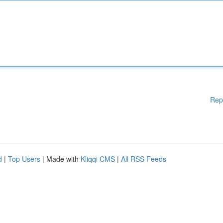
Rep
d
|
Top Users
| Made with
Kliqqi CMS
|
All RSS Feeds