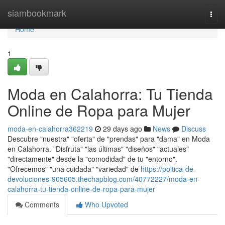
Home
siambookmark
Togg
navi
Home
1
Moda en Calahorra: Tu Tienda
Online de Ropa para Mujer
moda-en-calahorra362219
29 days ago
News
Discuss
Descubre "nuestra" "oferta" de "prendas" para "dama" en Moda
en Calahorra. "Disfruta" "las últimas" "diseños" "actuales"
"directamente" desde la "comodidad" de tu "entorno".
"Ofrecemos" "una cuidada" "variedad" de
https://poltica-de-
devoluciones-905605.thechapblog.com/40772227/moda-en-
calahorra-tu-tienda-online-de-ropa-para-mujer
Comments
Who Upvoted